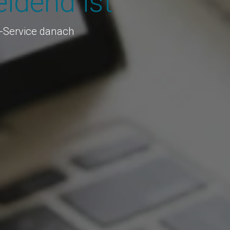
idend ist
R-Service danach