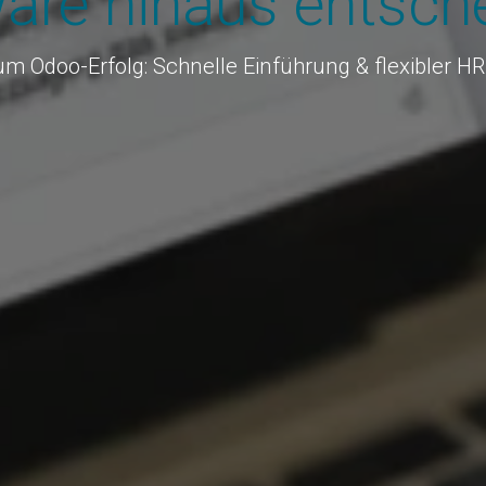
ware hinaus entsche
m Odoo-Erfolg: Schnelle Einführung & flexibler H