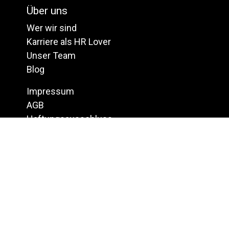
Über uns
Wer wir sind
Karriere als HR Lover
Unser Team
Blog
Impressum
AGB
Haftungsausschluss
Datenschutz & Hinweisgebermeldestelle
Kontakt
info@arts.eu
+49 (0)351 795 808 0
Linkedin