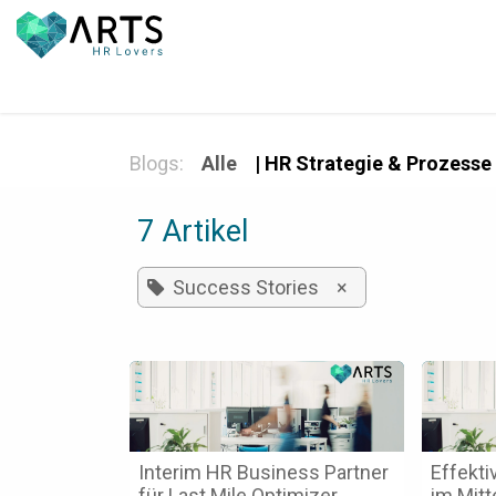
Zum Inhalt springen
Home
Services
Gratis fü
Blogs:
Alle
| HR Strategie & Prozesse
7 Artikel
Success Stories
×
Interim HR Business Partner
Effekt
für Last Mile Optimizer
im Mitt