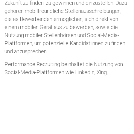
Zukunft zu finden, zu gewinnen und einzustellen. Dazu
gehören mobilfreundliche Stellenausschreibungen,
die es Bewerbenden ermöglichen, sich direkt von
einem mobilen Gerät aus zu bewerben, sowie die
Nutzung mobiler Stellenbörsen und Social-Media-
Plattformen, um potenzielle Kandidat:innen zu finden
und anzusprechen.
Performance Recruiting beinhaltet die Nutzung von
Social-Media-Plattformen wie LinkedIn, Xing,
Facebook oder auch Twitter sowie Suchmaschinen
wie Google und Bing. Performance Recruiting
ermöglicht es Arbeitgebenden, offene Stellen zu
veröffentlichen, nach potenziellen Kandidat :innen zu
suchen und mit ihnen zu interagieren. Außerdem
können Unternehmen gezielt nach bestimmten
demografischen Gruppen und Qualifikationen suchen,