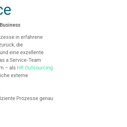
ce
 Business
zesse in erfahrene
urück, die
nd eine exzellente
 as a Service-Team
m – als
HR Outsourcing
iche externe
fiziente Prozesse genau