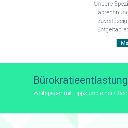
Unsere Spezi
abrechnung
zuverlässig
Entgeltabre
Me
Bürokratieentlastun
Whitepaper mit Tipps und einer Check